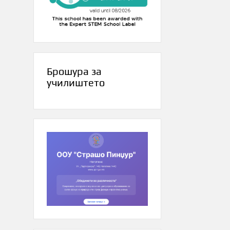
Брошура за
училиштето