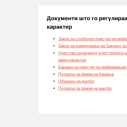
Документи што го регулираа
карактер
Закон за слободен пристап на инфо
Закон за изменување на Законот за
Упатство за начинот и постапката 
јавен карактер
Барање за пристап до информации 
Потврда за прием на барање
Образец на жалба
Потврда за прием на жалба