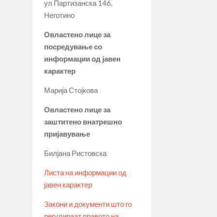
ул Партизанска 146,
Неготино
Овластено лице за
посредување со
информации од јавен
карактер
Марија Стојкова
Овластено лице за
заштитено внатрешно
пријавување
Билјана Ристовска
Листа на информации од
јавен карактер
Закони и документи што го
регулираат правото на