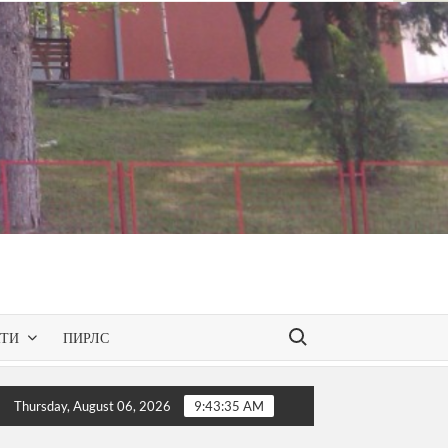
Search for:
КТИ
ПИРЛС
езентирана одобрената програма за слободниот изборен пре
Thursday, August 06, 2026
9:43:36 AM