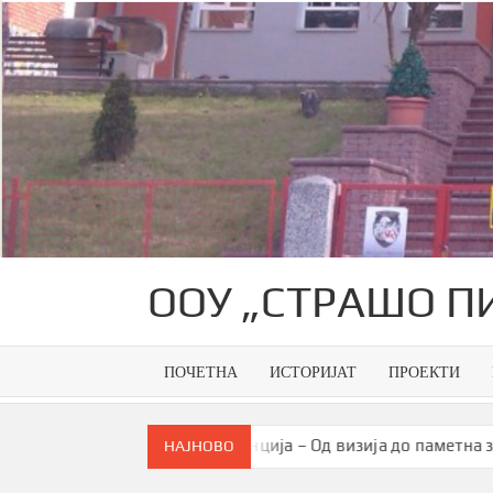
Skip
to
content
ООУ „СТРАШО П
ПОЧЕТНА
ИСТОРИЈАТ
ПРОЕКТИ
ја
Конференција – Од визија до паметна заедница
НАЈНОВО