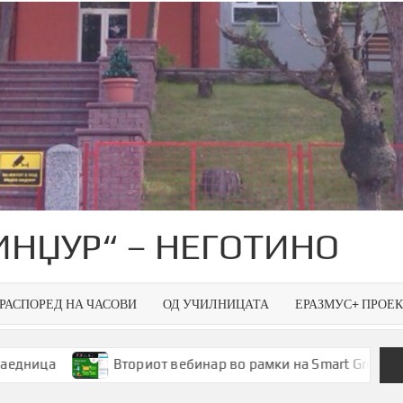
ИНЏУР“ – НЕГОТИНО
РАСПОРЕД НА ЧАСОВИ
ОД УЧИЛНИЦАТА
ЕРАЗМУС+ ПРОЕ
Вториот вебинар во рамки на Smart Green Spaces – пр