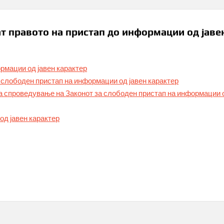
т правото на пристап до информации од јаве
рмации од јавен карактер
 слободен пристап на информации од јавен карактер
за спроведување на Законот за слободен пристап на информации 
од јавен карактер