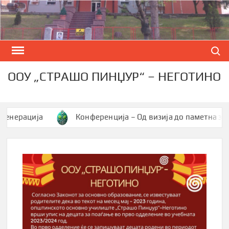
Skip
to
content
Search
ООУ „СТРАШО ПИНЏУР“ – НЕГОТИНО
рација
Конференција – Од визија до паметна заедниц