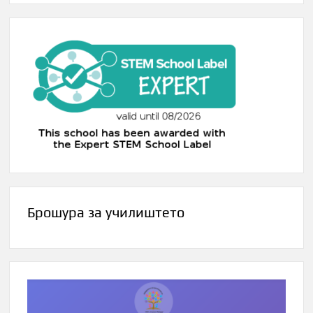
Брошура за училиштето