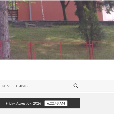
Search for:
КТИ
ПИРЛС
reen Spaces – презентирана одобрената програма за слобод
Friday, August 07, 2026
6:22:49 AM