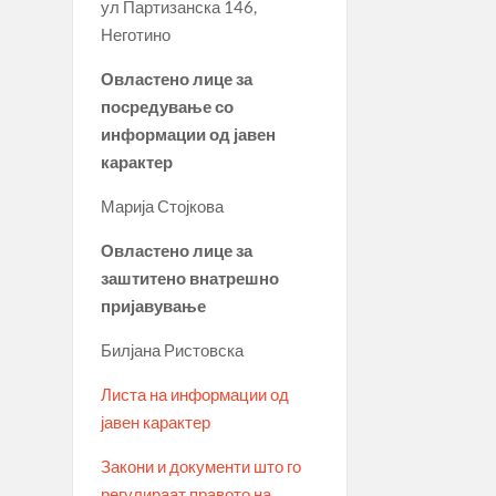
ул Партизанска 146,
Неготино
Овластено лице за
посредување со
информации од јавен
карактер
Марија Стојкова
Овластено лице за
заштитено внатрешно
пријавување
Билјана Ристовска
Листа на информации од
јавен карактер
Закони и документи што го
регулираат правото на