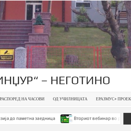
ИНЏУР“ – НЕГОТИНО
РАСПОРЕД НА ЧАСОВИ
ОД УЧИЛНИЦАТА
ЕРАЗМУС+ ПРОЕ
метна заедница
Вториот вебинар во рамки на Smart G