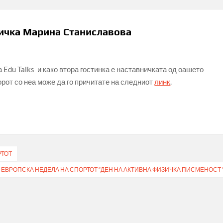
ничка Марина Станиславова
Edu Talks и како втора гостинка е наставничката од оашето
от со неа може да го причитате на следниот
линк
.
РТОТ
ЕВРОПСКА НЕДЕЛА НА СПОРТОТ “ДЕН НА АКТИВНА ФИЗИЧКА ПИСМЕНОСТ 