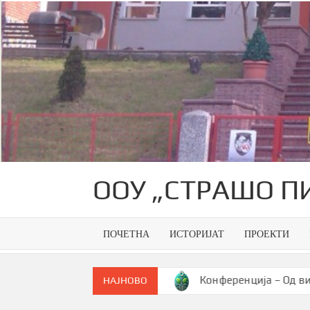
Skip
to
content
ООУ „СТРАШО П
ПОЧЕТНА
ИСТОРИЈАТ
ПРОЕКТИ
ченик на генерација
Конференција – Од визија до па
НАЈНОВО