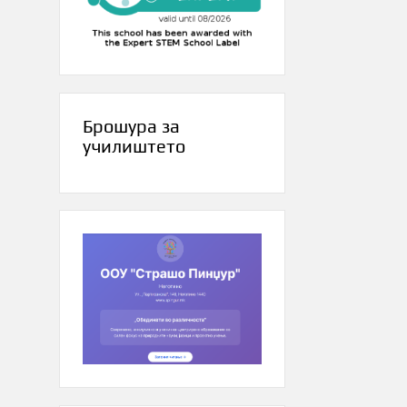
Брошура за
училиштето