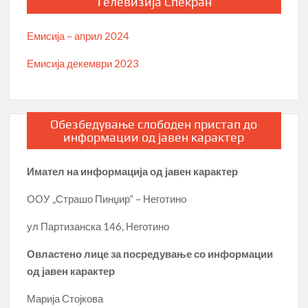
Телевизија Спекран
Емисија – април 2024
Емисија декември 2023
Обезбедување слободен пристап до
информации од јавен карактер
Имател на информација од јавен карактер
ООУ „Страшо Пинџир“ – Неготино
ул Партизанска 146, Неготино
Овластено лице за посредување со информации
од јавен карактер
Марија Стојкова