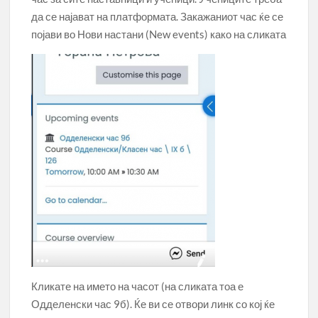
да се најават на платформата. Закажаниот час ќе се
појави во Нови настани (New events) како на сликата
Кликате на името на часот (на сликата тоа е
Одделенски час 9б). Ќе ви се отвори линк со кој ќе