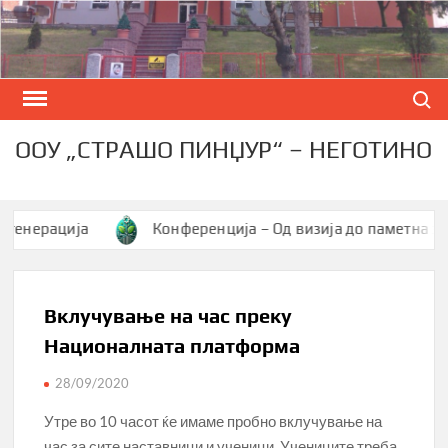
Skip
to
content
Search
ООУ „СТРАШО ПИНЏУР“ – НЕГОТИНО
ерација
Конференција – Од визија до паметна заедни
Вклучување на час преку
Националната платформа
28/09/2020
Утре во 10 часот ќе имаме пробно вклучување на
час за сите наставници и ученици. Учениците треба