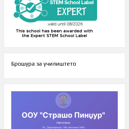
Брошура за училиштето